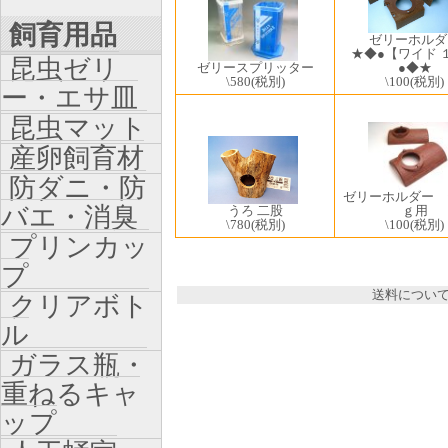
飼育用品
ゼリーホルダ
★◆●【ワイド 
昆虫ゼリ
ゼリースプリッター
●◆★
\580
(税別)
\100
(税別)
ー・エサ皿
昆虫マット
産卵飼育材
防ダニ・防
ゼリーホルダー 
バエ・消臭
ｇ用
うろ 二股
\100
(税別)
\780
(税別)
プリンカッ
プ
送料につい
クリアボト
ル
ガラス瓶・
重ねるキャ
ップ