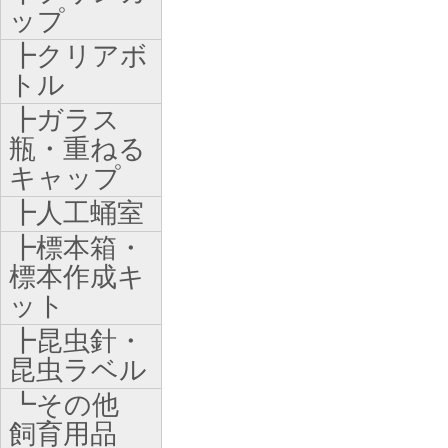
ップ
┣クリアボ
トル
┣ガラス
瓶・重ねる
キャップ
┣人工蛹室
┣標本箱・
標本作成キ
ット
┣昆虫針・
昆虫ラベル
┗その他
飼育用品