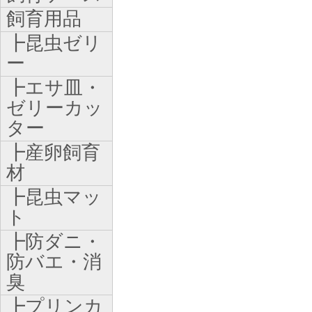
飼育用品
┣昆虫ゼリ
ー
┣エサ皿・
ゼリーカッ
ター
┣産卵飼育
材
┣昆虫マッ
ト
┣防ダニ・
防バエ・消
臭
┣プリンカ