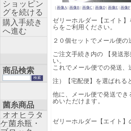
ショッピン
|
画像A
|
画像B
|
画像C
|
画像D
|
画像E
|
画像F
グを続ける
ゼリーホルダー【エイト】
購入手続き
らをご利用ください。
へ進む
２０個セットでメール便の
ご注文手続き内の 【発送形
い。
これでメール便での発送、
商品検索
注）【宅配便】を選ばれる
他に、メール便で発送でき
めいただけます。
菌糸商品
オオヒラタ
ゼリーホルダー【エイト】
ケ菌糸瓶・