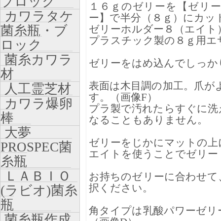
ブロック
１６ｇのゼリーを【ゼリ
カワラタケ
ー】で半分（８ｇ）にカッ
菌糸瓶・ブ
ゼリーホルダー８（エイト
プラスチック製の８ｇ用エ
ロック
菌糸カワラ
ゼリーをはめ込んでしっか
材
表面は木目調の加工。爪が
人工霊芝材
す。（画像F）
カワラ爆卵
プラ製で汚れたらすぐに洗
棒
なることもありません。
大夢
ゼリーをじかにマットの上
PROSPEC菌
エイトを使うことでゼリー
糸瓶
ＬＡＢＩＯ
お持ちのゼリーに合わせて
択ください。
(ラビオ)菌糸
瓶
角タイプは乳酸パワーゼリ
菌糸瓶作成