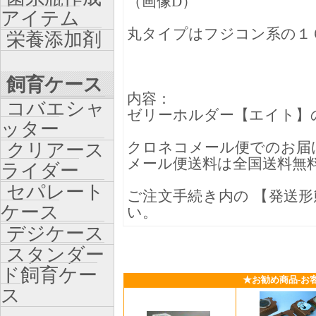
（画像D）
アイテム
丸タイプはフジコン系の１
栄養添加剤
飼育ケース
内容：
コバエシャ
ゼリーホルダー【エイト】
ッター
クロネコメール便でのお届
クリアース
メール便送料は全国送料無
ライダー
セパレート
ご注文手続き内の 【発送形
ケース
い。
デジケース
スタンダー
ド飼育ケー
★お勧め商品-お
ス