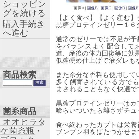
ショッピン
| 画像A |
画像B
|
画像C
|
画像D
|
画像E
グを続ける
【よく食べ】【よく産む】
購入手続き
黒糖プロテインゼリー１６
へ進む
通常のゼリーでは不足が予
をバランスよく配合して
進、産後の体力回復等に効
低糖硬め仕上げで液ダレも
商品検索
また余分な香料も使用して
多く飼育されている方で
まされることもなく快適で
黒糖プロテインゼリーはカ
菌糸商品
喰らいついたら離さずチュ
オオヒラタ
食べ終わったカブトは栄養
ケ菌糸瓶・
ブンブン羽をばたつかせま