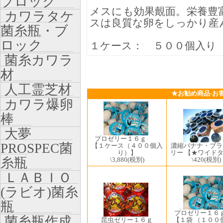
ブロック
メスにも効果覿面。栄養豊
カワラタケ
スは良質な卵をしっかり産
菌糸瓶・ブ
ロック
１ケース： ５００個入り
菌糸カワラ
材
人工霊芝材
★お勧め商品-お
カワラ爆卵
棒
大夢
プロゼリー１６ｇ
PROSPEC菌
【１ケース（４００個入
濃縮バナナ・ブラ
り）】
リー 【★ワイド
糸瓶
\3,880
(税別)
\420
(税別)
ＬＡＢＩＯ
(ラビオ)菌糸
瓶
プロゼリー１
菌糸瓶作成
昆虫ゼリー１６ｇ
【１袋 （１００