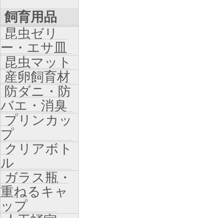
飼育用品
昆虫ゼリ
ー・エサ皿
昆虫マット
産卵飼育材
防ダニ・防
バエ・消臭
プリンカッ
プ
クリアボト
ル
ガラス瓶・
重ねるキャ
ップ