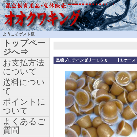
オオクワガタ・カブトムシの飼育用品販売
ようこそゲスト様
トップペー
ジへ⇒
黒糖プロテインゼリー１６ｇ 【１ケース
お支払方法
について
送料につい
て
ポイントに
ついて
よくあるご
質問