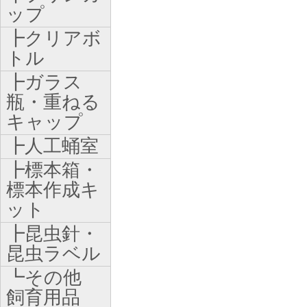
ップ
┣クリアボ
トル
┣ガラス
瓶・重ねる
キャップ
┣人工蛹室
┣標本箱・
標本作成キ
ット
┣昆虫針・
昆虫ラベル
┗その他
飼育用品