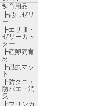
飼育用品
┣昆虫ゼリ
ー
┣エサ皿・
ゼリーカッ
ター
┣産卵飼育
材
┣昆虫マッ
ト
┣防ダニ・
防バエ・消
臭
┣プリンカ