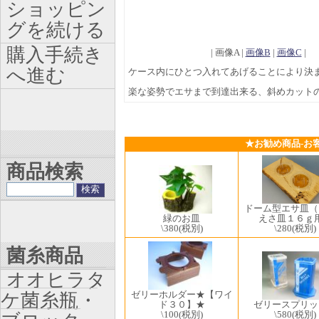
ショッピン
グを続ける
購入手続き
| 画像A |
画像B
|
画像C
|
へ進む
ケース内にひとつ入れてあげることにより決
楽な姿勢でエサまで到達出来る、斜めカット
★お勧め商品-お
商品検索
ドーム型エサ皿（
緑のお皿
えさ皿１６ｇ
\380
(税別)
\280
(税別)
菌糸商品
オオヒラタ
ゼリーホルダー★【ワイ
ケ菌糸瓶・
ド３０】★
ゼリースプリッ
\100
(税別)
\580
(税別)