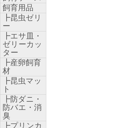
飼育用品
┣昆虫ゼリ
ー
┣エサ皿・
ゼリーカッ
ター
┣産卵飼育
材
┣昆虫マッ
ト
┣防ダニ・
防バエ・消
臭
┣プリンカ