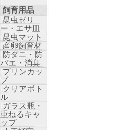
飼育用品
昆虫ゼリ
ー・エサ皿
昆虫マット
産卵飼育材
防ダニ・防
バエ・消臭
プリンカッ
プ
クリアボト
ル
ガラス瓶・
重ねるキャ
ップ