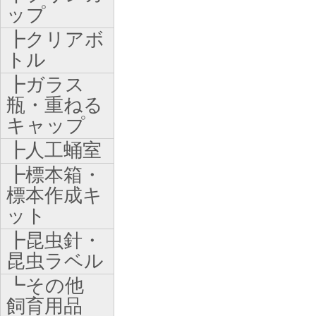
ップ
┣クリアボ
トル
┣ガラス
瓶・重ねる
キャップ
┣人工蛹室
┣標本箱・
標本作成キ
ット
┣昆虫針・
昆虫ラベル
┗その他
飼育用品