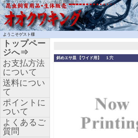
オオクワガタ・カブトムシの飼育用品販売
ようこそゲスト様
トップペー
ジへ⇒
斜めエサ皿 【ワイド用】 １穴
お支払方法
について
送料につい
て
ポイントに
ついて
よくあるご
質問