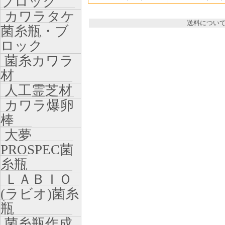
ブロック
カワラタケ
送料につい
菌糸瓶・ブ
ロック
菌糸カワラ
材
人工霊芝材
カワラ爆卵
棒
大夢
PROSPEC菌
糸瓶
ＬＡＢＩＯ
(ラビオ)菌糸
瓶
菌糸瓶作成