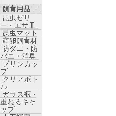
飼育用品
昆虫ゼリ
ー・エサ皿
昆虫マット
産卵飼育材
防ダニ・防
バエ・消臭
プリンカッ
プ
クリアボト
ル
ガラス瓶・
重ねるキャ
ップ