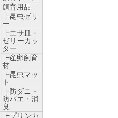
飼育用品
┣昆虫ゼリ
ー
┣エサ皿・
ゼリーカッ
ター
┣産卵飼育
材
┣昆虫マッ
ト
┣防ダニ・
防バエ・消
臭
┣プリンカ