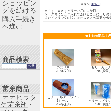
ショッピン
| 画像A |
画像B
|
グを続ける
６０ｇ・６５ｇゼリー兼用のエサ皿。
ケース内にひとつ入れてあげることにより決
購入手続き
またペアリングの際にはオスメスの重要な出
へ進む
★お勧め商品-お
商品検索
ゼリーカッタ
のぼり木
\700
(税別)
\120
(税別)
菌糸商品
オオヒラタ
ゼリーホルダー ワイド
ゼリースプリッ
【ドーム】
ケ菌糸瓶・
\580
(税別)
\120
(税別)