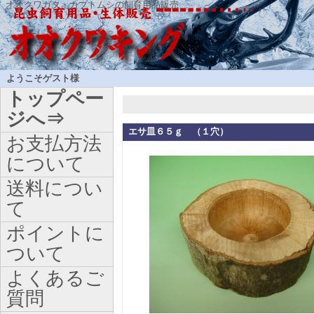
オオクワガタ・カブトムシの飼育用品販売
ようこそゲスト様
トップペー
ジへ⇒
エサ皿６５ｇ （１穴）
お支払方法
について
送料につい
て
ポイントに
ついて
よくあるご
質問