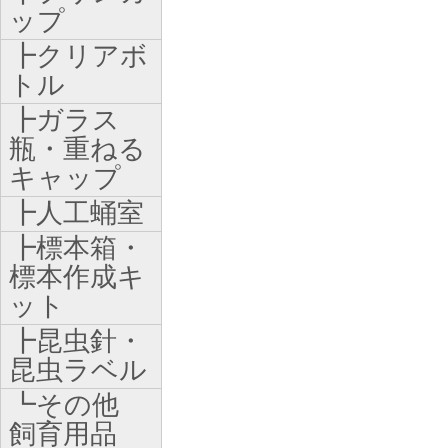
ップ
┣クリアボ
トル
┣ガラス
瓶・重ねる
キャップ
┣人工蛹室
┣標本箱・
標本作成キ
ット
┣昆虫針・
昆虫ラベル
┗その他
飼育用品