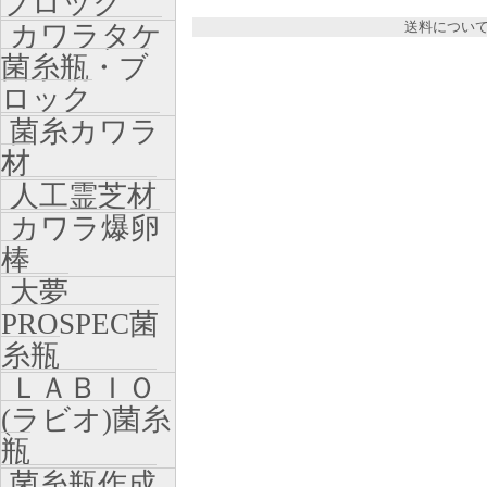
ブロック
送料につい
カワラタケ
菌糸瓶・ブ
ロック
菌糸カワラ
材
人工霊芝材
カワラ爆卵
棒
大夢
PROSPEC菌
糸瓶
ＬＡＢＩＯ
(ラビオ)菌糸
瓶
菌糸瓶作成