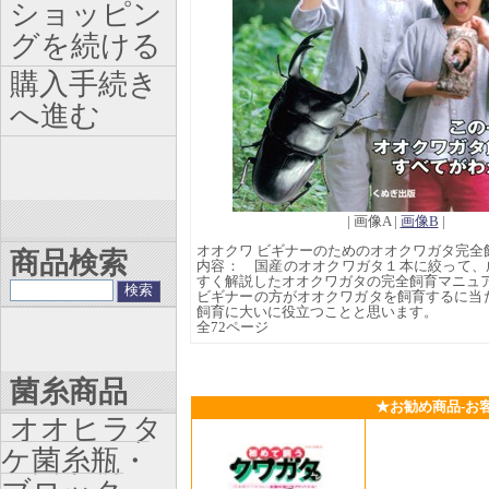
ショッピン
グを続ける
購入手続き
へ進む
| 画像A |
画像B
|
オオクワ ビギナーのためのオオクワガタ完全
商品検索
内容： 国産のオオクワガタ１本に絞って、
すく解説したオオクワガタの完全飼育マニュ
ビギナーの方がオオクワガタを飼育するに当
飼育に大いに役立つことと思います。
全72ページ
菌糸商品
★お勧め商品-お
オオヒラタ
ケ菌糸瓶・