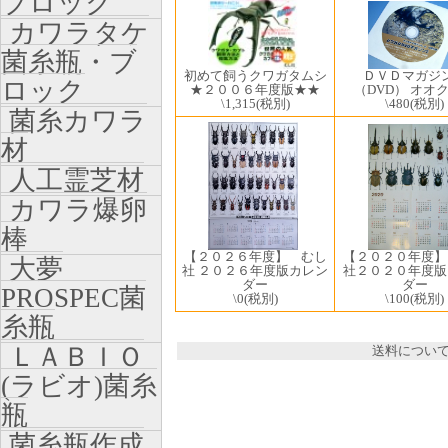
ブロック
カワラタケ
菌糸瓶・ブ
ＤＶＤマガジ
初めて飼うクワガタムシ
ロック
（DVD） オオ
★２００６年度版★★
\480
(税別)
\1,315
(税別)
菌糸カワラ
材
人工霊芝材
カワラ爆卵
棒
【２０２６年度】 むし
【２０２０年度】
大夢
社 ２０２６年度版カレン
社２０２０年度版
ダー
ダー
PROSPEC菌
\0
(税別)
\100
(税別)
糸瓶
ＬＡＢＩＯ
送料につい
(ラビオ)菌糸
瓶
菌糸瓶作成