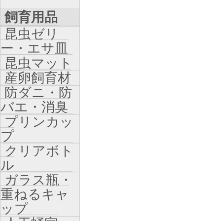
飼育用品
昆虫ゼリ
ー・エサ皿
昆虫マット
産卵飼育材
防ダニ・防
バエ・消臭
プリンカッ
プ
クリアボト
ル
ガラス瓶・
重ねるキャ
ップ