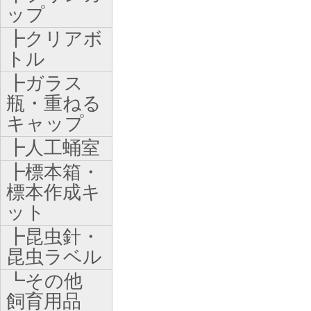
ップ
┣クリアボ
トル
┣ガラス
瓶・重ねる
キャップ
┣人工蛹室
┣標本箱・
標本作成キ
ット
┣昆虫針・
昆虫ラベル
┗その他
飼育用品