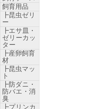
飼育用品
┣昆虫ゼリ
ー
┣エサ皿・
ゼリーカッ
ター
┣産卵飼育
材
┣昆虫マッ
ト
┣防ダニ・
防バエ・消
臭
┣プリンカ