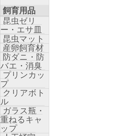
飼育用品
昆虫ゼリ
ー・エサ皿
昆虫マット
産卵飼育材
防ダニ・防
バエ・消臭
プリンカッ
プ
クリアボト
ル
ガラス瓶・
重ねるキャ
ップ