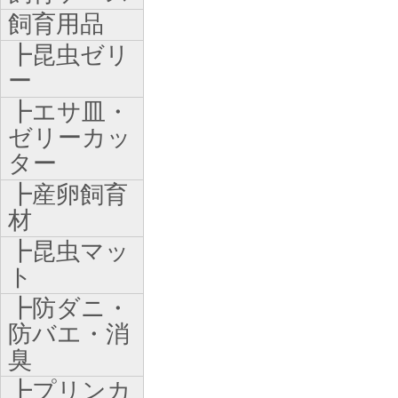
飼育用品
┣昆虫ゼリ
ー
┣エサ皿・
ゼリーカッ
ター
┣産卵飼育
材
┣昆虫マッ
ト
┣防ダニ・
防バエ・消
臭
┣プリンカ