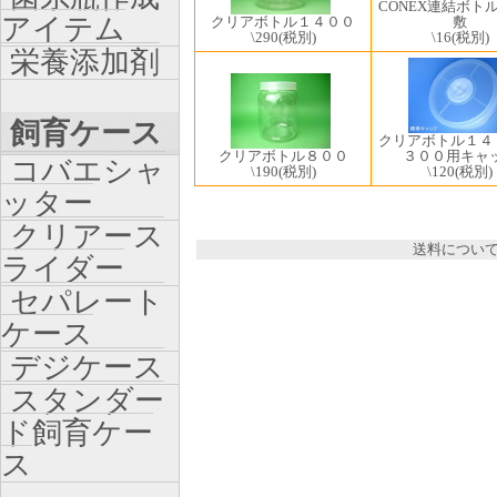
CONEX連結ボト
アイテム
クリアボトル１４００
敷
\290
(税別)
\16
(税別)
栄養添加剤
飼育ケース
クリアボトル１４
クリアボトル８００
３００用キャ
コバエシャ
\190
(税別)
\120
(税別)
ッター
クリアース
送料につい
ライダー
セパレート
ケース
デジケース
スタンダー
ド飼育ケー
ス