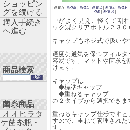
ショッピン
| 画像A |
画像B
|
画像C
|
画像D
|
画像E
|
画像F
|
グを続ける
像9
|
画像10
|
中がよく見え、軽くて割
購入手続き
ック製クリアボトル２３００
へ進む
キャップもネジ式で扱いや
適度な通気を保つフィルタ
容易です。マットや菌糸を
けます。
商品検索
キャップは
◆標準キャップ
◆重ねるキャップ
の２タイプから選択できま
菌糸商品
オオヒラタ
重ねるキャップ仕様ですと
すので、重ねて管理された
ケ菌糸瓶・
す。