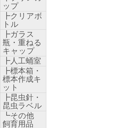
ップ
┣クリアボ
トル
┣ガラス
瓶・重ねる
キャップ
┣人工蛹室
┣標本箱・
標本作成キ
ット
┣昆虫針・
昆虫ラベル
┗その他
飼育用品