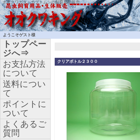
オオクワガタ・カブトムシの飼育用品販売
ようこそゲスト様
トップペー
ジへ⇒
クリアボトル２３００
お支払方法
について
送料につい
て
ポイントに
ついて
よくあるご
質問