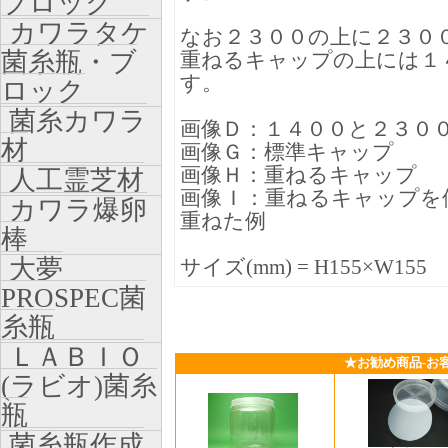
ブロック
カワラタケ
なお２３００の上に２３０
菌糸瓶・ブ
重ねるキャップの上には１
す。
ロック
菌糸カワラ
画像Ｄ：１４００と２３０
材
画像Ｇ：標準キャップ
画像Ｈ：重ねるキャップ
人工霊芝材
画像Ｉ：重ねるキャップを
カワラ爆卵
重ねた例
棒
大夢
サイズ(mm) = H155×W155
PROSPEC菌
糸瓶
ＬＡＢＩＯ
★お勧め商品-お
(ラビオ)菌糸
瓶
菌糸瓶作成