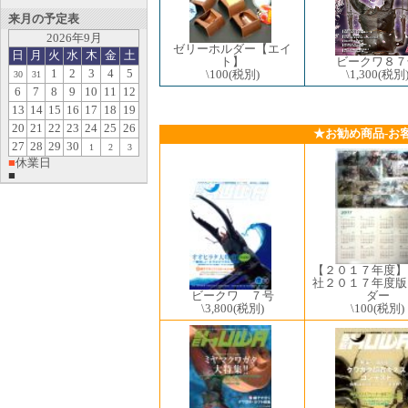
来月の予定表
2026年9月
ゼリーホルダー【エイ
日
月
火
水
木
金
土
ト】
ビークワ８７
1
2
3
4
5
\100
(税別)
\1,300
(税別
30
31
6
7
8
9
10
11
12
13
14
15
16
17
18
19
20
21
22
23
24
25
26
★お勧め商品-お
27
28
29
30
1
2
3
■
休業日
■
【２０１７年度】
社２０１７年度版
ビークワ ７号
ダー
\3,800
(税別)
\100
(税別)