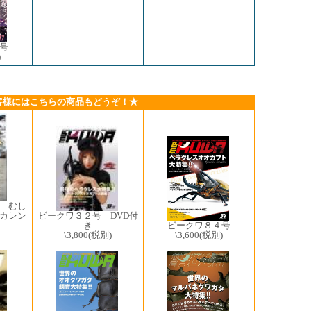
号
)
客様にはこちらの商品もどうぞ！★
 むし
ビークワ３２号 DVD付
カレン
き
ビークワ８４号
\3,800
(税別)
\3,600
(税別)