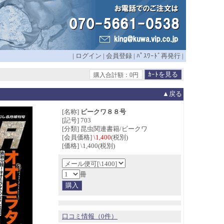
|
ログイン
|
会員登録
|
ﾊﾟｽﾜｰﾄﾞ再発行
|
購入合計額：0円
▲戻る
[名称]
ビークワ８８号
[記号] 703
[分類] 昆虫関連書籍/ビークワ
[会員価格]
\1,400
(税別)
[価格] \1,400(税別)
冊
口コミ情報（0件）