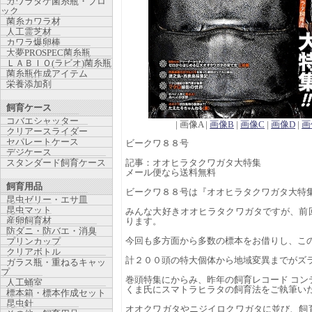
カワラタケ菌糸瓶・ブロ
ック
菌糸カワラ材
人工霊芝材
カワラ爆卵棒
大夢PROSPEC菌糸瓶
ＬＡＢＩＯ(ラビオ)菌糸瓶
菌糸瓶作成アイテム
栄養添加剤
飼育ケース
コバエシャッター
| 画像A |
画像B
|
画像C
|
画像D
|
画
クリアースライダー
セパレートケース
ビークワ８８号
デジケース
スタンダード飼育ケース
記事：オオヒラタクワガタ大特集
メール便なら送料無料
飼育用品
ビークワ８８号は『オオヒラタクワガタ大特
昆虫ゼリー・エサ皿
昆虫マット
みんな大好きオオヒラタクワガタですが、前
産卵飼育材
ります。
防ダニ・防バエ・消臭
今回も多方面から多数の標本をお借りし、こ
プリンカップ
クリアボトル
計２００頭の特大個体から地域変異までがズ
ガラス瓶・重ねるキャッ
プ
巻頭特集にからみ、昨年の飼育レコード コン
人工蛹室
くま氏にスマトラヒラタの飼育法をご執筆い
標本箱・標本作成セット
昆虫針
オオクワガタやニジイロクワガタに並び、飼