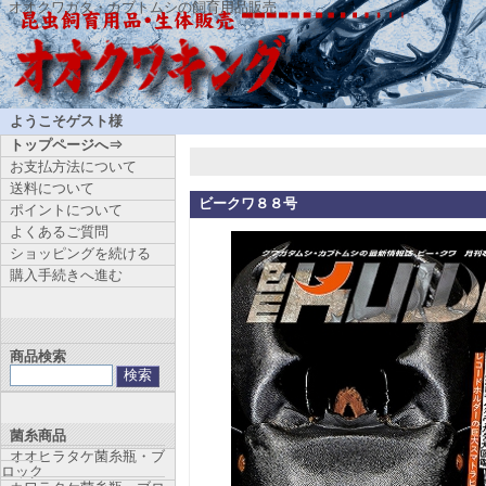
オオクワガタ・カブトムシの飼育用品販売
ようこそゲスト様
トップページへ⇒
お支払方法について
送料について
ビークワ８８号
ポイントについて
よくあるご質問
ショッピングを続ける
購入手続きへ進む
商品検索
菌糸商品
オオヒラタケ菌糸瓶・ブ
ロック