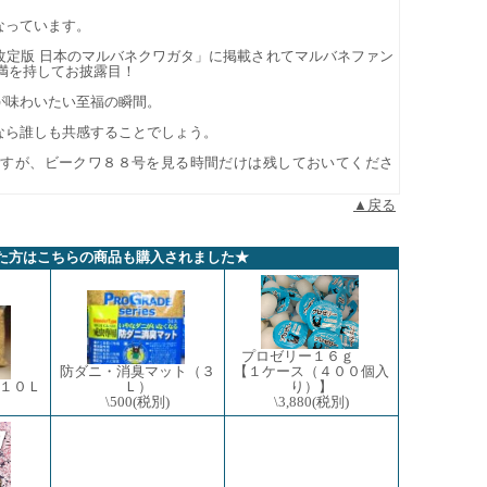
となっています。
改定版 日本のマルバネクワガタ」に掲載されてマルバネファン
満を持してお披露目！
が味わいたい至福の瞬間。
なら誰しも共感することでしょう。
ですが、ビークワ８８号を見る時間だけは残しておいてくださ
▲戻る
た方はこちらの商品も購入されました★
プロゼリー１６ｇ
防ダニ・消臭マット（３
【１ケース（４００個入
１０Ｌ
Ｌ）
り）】
\500
(税別)
\3,880
(税別)