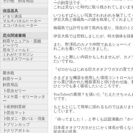
その他 飼育用品
ーの飼育法です。
これは見ないと時代に取り残されてしまいま
保温器具
いつもすばらしい写真でわれわれを魅了して
ピタリ適温
伊豆大島と御蔵島への旅を執筆してくれまし
マルチパネルヒーター
エコパネルヒーター
御蔵島では許可を得て島内を巡り、現在のミ
昆虫関連書籍
伊豆大島では苦戦しましたが、特大個体を採
飼育マニュアル・図鑑
また、野澤氏のカメラ仲間であるショーヘイ
ビークワ
れこれを書いていただきました。
昆虫フィールド
くわがたマガジン
ちょっと難しい内容かもしれませんが、カメ
ルカヌスワールド
たいですね。
『ゼロからはじめる巨大オオクワガタの育て
菌糸瓶
さまざまな機器を使用した環境コントロール
飼育ケース
から選び抜かれた種親選別と掛け合わせ論、
飼育用品
ひとつでも多く吸収したいところです。
┣昆虫ゼリー
YouTuberの裏側？を描いた『たえたそち
┣エサ皿・ゼリーカッタ
りです。
ー
┣産卵飼育材
もともとにして簡単に採れるものではありま
しています。
┣昆虫マット
┣防ダニ・防バエ・消臭
「待ってました！」と早くも話題沸騰の『ホ
┣プリンカップ
日本産オオクワガタがとにかく体長が長くな
┣クリアボトル
状追求の世界。