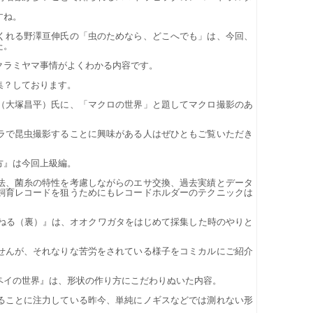
すね。
くれる野澤亘伸氏の「虫のためなら、どこへでも」は、今回、
た。
クラミヤマ事情がよくわかる内容です。
集？しております。
（大塚昌平）氏に、「マクロの世界」と題してマクロ撮影のあ
ラで昆虫撮影することに興味がある人はぜひともご覧いただき
方』は今回上級編。
法、菌糸の特性を考慮しながらのエサ交換、過去実績とデータ
飼育レコードを狙うためにもレコードホルダーのテクニックは
ゃんねる（裏）』は、オオクワガタをはじめて採集した時のやりと
せんが、それなりな苦労をされている様子をコミカルにご紹介
ペイの世界』は、形状の作り方にこだわりぬいた内容。
ることに注力している昨今、単純にノギスなどでは測れない形