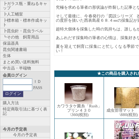
┣ガラス瓶・重ねるキャ
究極を求める筆者の形状論が炸裂した記事
ップ
┣人工蛹室
そして最後に、今春発行の「図説シリーズ 
┣標本箱・標本作成キッ
の度肝を抜いた西表島産６８.４㎜の採集記が
ト
超特大個体を採集した時の気持ちは、誰しも
┣昆虫針・昆虫ラベル
┗その他 飼育用品
あふれだす採集時の筆者の心情は、採集好き
保温器具
夏を迎えて飼育に採集にと忙しくなる季節
昆虫関連書籍
い！
生体
まとめ買い送料無料
中古品・半端物
★この商品を購入され
会員ログイン
ＩＤ
PASS
購入方法
カワラタケ菌糸「Rush」
特定商取引法に基づく表
成虫管理マット 
プリン４３０
記
\880
(税別)
\360
(税別)
今月の予定表
今月の予定表