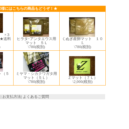
客様にはこちらの商品もどうぞ！★
 ×３
★送料
ヒラタ･アンタエウス用
くぬぎ産卵マット １０
マット ５Ｌ
L
)
\780
(税別)
\780
(税別)
ト（５
ミヤマ・シカクワガタ用
マット（５Ｌ）
Ｚマット（７Ｌ）
\780
(税別)
\2,000
(税別)
て
|
お支払方法
|
よくあるご質問