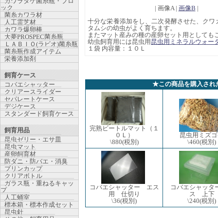
カワラタケ菌糸瓶・ブロ
ック
| 画像A |
画像B
|
菌糸カワラ材
十分な栄養添加をし、二次発酵させた、クワ
人工霊芝材
タムシの幼虫がよく育ちます。
カワラ爆卵棒
またマット産みの種の産卵セット用としても
大夢PROSPEC菌糸瓶
幼虫飼育用には昆虫用
昆虫用ミネラルウォー
ＬＡＢＩＯ(ラビオ)菌糸瓶
１袋 内容量：１０Ｌ
菌糸瓶作成アイテム
栄養添加剤
飼育ケース
★この商品を購入され
コバエシャッター
クリアースライダー
セパレートケース
デジケース
スタンダード飼育ケース
完熟ビートルマット（１
飼育用品
０Ｌ）
昆虫用ミズゴ
昆虫ゼリー・エサ皿
\880
(税別)
\460
(税別)
昆虫マット
産卵飼育材
防ダニ・防バエ・消臭
プリンカップ
クリアボトル
ガラス瓶・重ねるキャッ
コバエシャッター エス
コバエシャッタ
プ
用 仕切り
ス 上下
人工蛹室
\36
(税別)
\240
(税別)
標本箱・標本作成セット
昆虫針