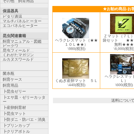
その他 飼育用品
★お勧め商品-お
保温器具
ピタリ適温
マルチパネルヒーター
エコパネルヒーター
昆虫関連書籍
Ｚマット（７Ｌ）
ヘラクレスマット（★★
袋セット ★★
飼育マニュアル・図鑑
１０Ｌ★★）
無料★★★
ビークワ
\980
(税別)
\6,000
(税別
昆虫フィールド
くわがたマガジン
ルカヌスワールド
菌糸瓶
ヘラクレスマッ
飼育ケース
くぬぎ産卵マット ５Ｌ
Ｌ）
\440
(税別)
\600
(税別)
飼育用品
┣昆虫ゼリー
┣エサ皿・ゼリーカッタ
送料につい
ー
┣産卵飼育材
┣昆虫マット
┣防ダニ・防バエ・消臭
┣プリンカップ
┣クリアボトル