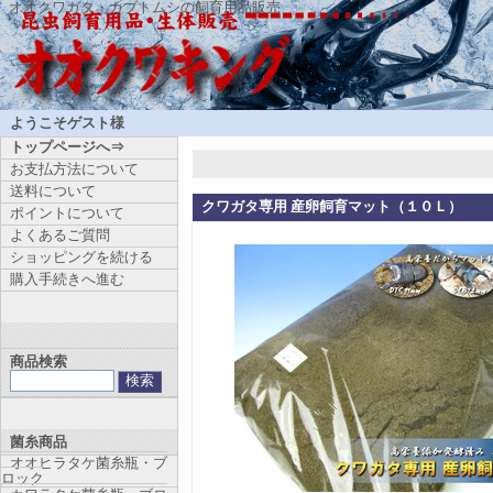
オオクワガタ・カブトムシの飼育用品販売
ようこそゲスト様
トップページへ⇒
お支払方法について
送料について
クワガタ専用 産卵飼育マット（１０Ｌ）
ポイントについて
よくあるご質問
ショッピングを続ける
購入手続きへ進む
商品検索
菌糸商品
オオヒラタケ菌糸瓶・ブ
ロック