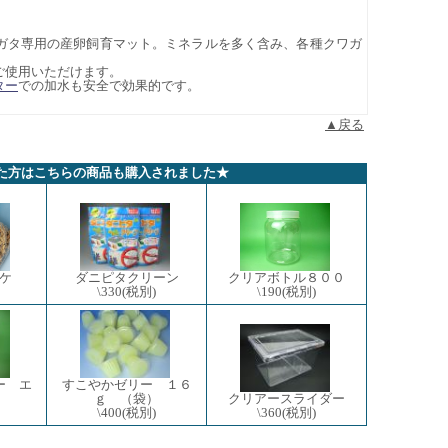
ガタ専用の産卵飼育マット。ミネラルを多く含み、各種クワガ
ご使用いただけます。
ター
での加水も安全で効果的です。
▲戻る
た方はこちらの商品も購入されました★
ダニピタクリーン
クリアボトル８００
ケ
\330
(税別)
\190
(税別)
ー エ
すこやかゼリー １６
ｇ （袋）
クリアースライダー
\400
(税別)
\360
(税別)