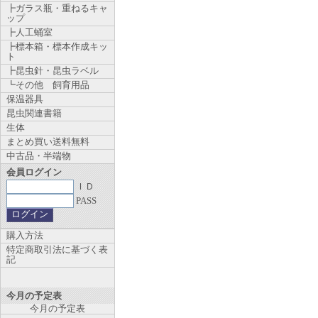
┣ガラス瓶・重ねるキャ
ップ
┣人工蛹室
┣標本箱・標本作成キッ
ト
┣昆虫針・昆虫ラベル
┗その他 飼育用品
保温器具
昆虫関連書籍
生体
まとめ買い送料無料
中古品・半端物
会員ログイン
ＩＤ
PASS
購入方法
特定商取引法に基づく表
記
今月の予定表
今月の予定表