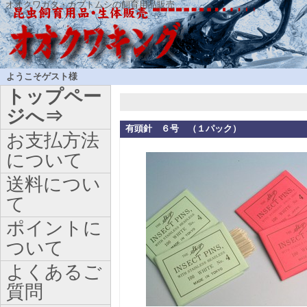
オオクワガタ・カブトムシの飼育用品販売
ようこそゲスト様
トップペー
ジへ⇒
有頭針 ６号 （１パック）
お支払方法
について
送料につい
て
ポイントに
ついて
よくあるご
質問