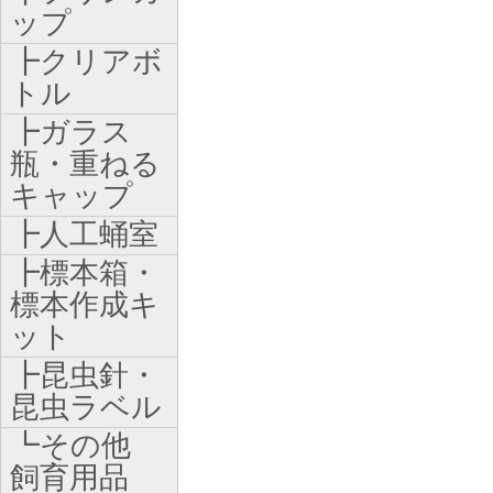
ップ
┣クリアボ
トル
┣ガラス
瓶・重ねる
キャップ
┣人工蛹室
┣標本箱・
標本作成キ
ット
┣昆虫針・
昆虫ラベル
┗その他
飼育用品