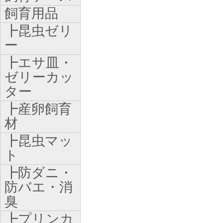
飼育用品
┣昆虫ゼリ
ー
┣エサ皿・
ゼリーカッ
ター
┣産卵飼育
材
┣昆虫マッ
ト
┣防ダニ・
防バエ・消
臭
┣プリンカ