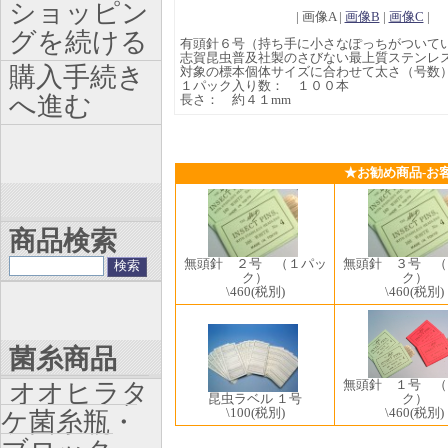
ショッピン
| 画像A |
画像B
|
画像C
|
グを続ける
有頭針６号（持ち手に小さなぽっちがついて
志賀昆虫普及社製のさびない最上質ステンレ
購入手続き
対象の標本個体サイズに合わせて太さ（号数
１パック入り数： １００本
へ進む
長さ： 約４１mm
★お勧め商品-お
商品検索
無頭針 ２号 （１パッ
無頭針 ３号 （
ク）
ク）
\460
(税別)
\460
(税別)
菌糸商品
無頭針 １号 （
オオヒラタ
昆虫ラベル １号
ク）
\100
(税別)
\460
(税別)
ケ菌糸瓶・