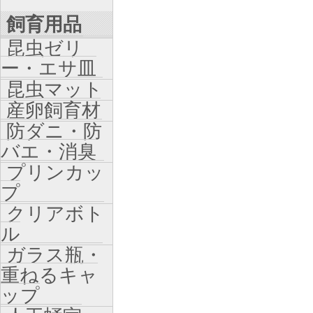
飼育用品
昆虫ゼリ
ー・エサ皿
昆虫マット
産卵飼育材
防ダニ・防
バエ・消臭
プリンカッ
プ
クリアボト
ル
ガラス瓶・
重ねるキャ
ップ