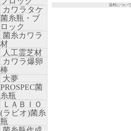
ブロック
送料につい
カワラタケ
菌糸瓶・ブ
ロック
菌糸カワラ
材
人工霊芝材
カワラ爆卵
棒
大夢
PROSPEC菌
糸瓶
ＬＡＢＩＯ
(ラビオ)菌糸
瓶
菌糸瓶作成