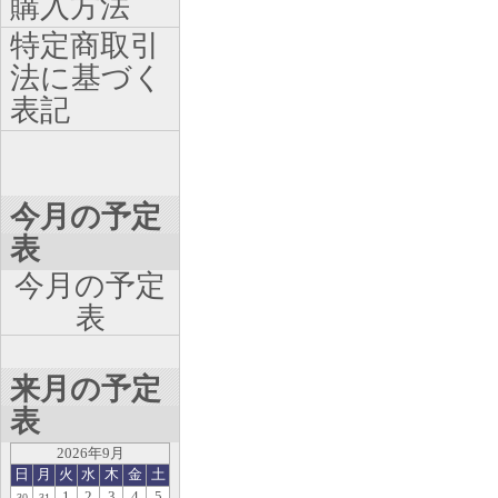
購入方法
特定商取引
法に基づく
表記
今月の予定
表
今月の予定
表
来月の予定
表
2026年9月
日
月
火
水
木
金
土
1
2
3
4
5
30
31