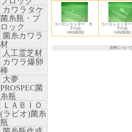
ブロック
カワラタケ
菌糸瓶・ブ
コバエシャッター 大
コバエシャッタ
ロック
下のみ
下のみ
\980
(税別)
\340
(税別)
菌糸カワラ
材
送料につい
人工霊芝材
カワラ爆卵
棒
大夢
PROSPEC菌
糸瓶
ＬＡＢＩＯ
(ラビオ)菌糸
瓶
菌糸瓶作成