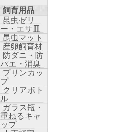
飼育用品
昆虫ゼリ
ー・エサ皿
昆虫マット
産卵飼育材
防ダニ・防
バエ・消臭
プリンカッ
プ
クリアボト
ル
ガラス瓶・
重ねるキャ
ップ