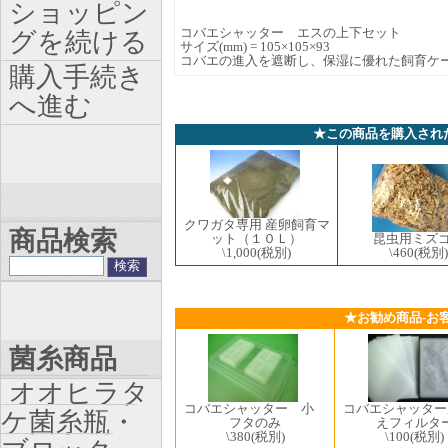
ショッピン
コバエシャッター エスの上下セット
グを続ける
サイズ(mm) = 105×105×93
コバエの進入を遮断し、保湿に優れた飼育ケ
購入手続き
へ進む
★この商品を購入され
クワガタ専用 産卵飼育マ
商品検索
ット（１０Ｌ）
昆虫用ミズ
\1,000
(税別)
\460
(税別)
★お勧め商品-お
菌糸商品
オオヒラタ
コバエシャッター 小
コバエシャッター
ケ菌糸瓶・
フタのみ
えフィルタ
\380
(税別)
\100
(税別)