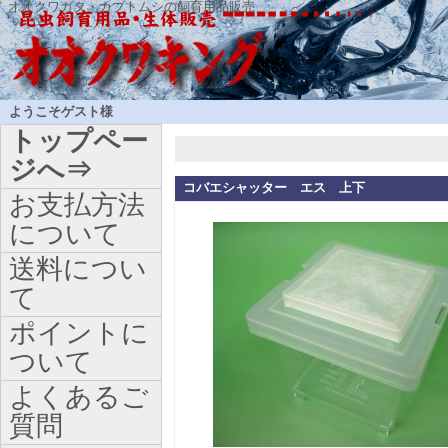
オオクワガタ・カブトムシの飼育用品販売
ようこそゲスト様
トップペー
ジへ⇒
コバエシャッター エス 上下
お支払方法
について
送料につい
て
ポイントに
ついて
よくあるご
質問