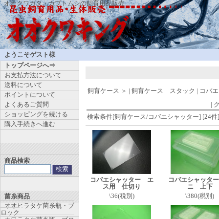
オオクワガタ・カブトムシの飼育用品販売
ようこそゲスト様
トップページへ⇒
お支払方法について
送料について
飼育ケース
＞
|
飼育ケース スタック
|
コバエ
ポイントについて
よくあるご質問
|
ク
ショッピングを続ける
検索条件[飼育ケース/コバエシャッター] [24件
購入手続きへ進む
商品検索
コバエシャッター エ
コバエシャッター
ス用 仕切り
ニ 上下
\36(税別)
\380(税別)
菌糸商品
オオヒラタケ菌糸瓶・ブ
ロック