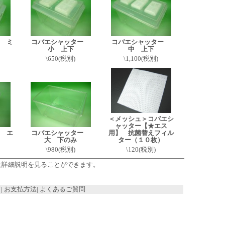
 ミ
コバエシャッター
コバエシャッター
小 上下
中 上下
\650(税別)
\1,100(税別)
＜メッシュ＞コバエシ
ャッター【★エス
 エ
コバエシャッター
用】 抗菌替えフィル
大 下のみ
ター（１０枚）
\980(税別)
\120(税別)
及詳細説明を見ることができます。
て
|
お支払方法
|
よくあるご質問