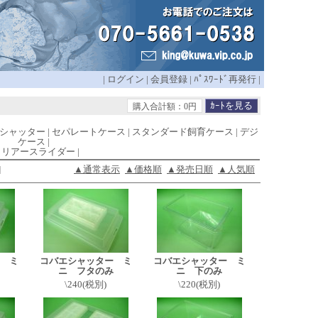
|
ログイン
|
会員登録
|
ﾊﾟｽﾜｰﾄﾞ再発行
|
購入合計額：0円
シャッター
|
セパレートケース
|
スタンダード飼育ケース
|
デジ
ケース
|
リアースライダー
|
]
▲通常表示
▲価格順
▲発売日順
▲人気順
 ミ
コバエシャッター ミ
コバエシャッター ミ
ニ フタのみ
ニ 下のみ
\240(税別)
\220(税別)