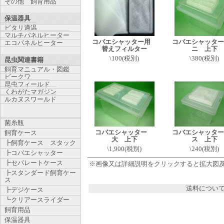
その他 飼育用品
保温器具
ピタリ適温
マルチパネルヒーター
コバエシャッター用
コバエシャッター
エコパネルヒーター
替えフィルター
ニ 上下
\100(税別)
\380(税別)
昆虫関連書籍
飼育マニュアル・図鑑
ビークワ
昆虫フィールド
くわがたマガジン
ルカヌスワールド
菌糸瓶
コバエシャッター
コバエシャッター
飼育ケース
大 上下
ス 上下
┣飼育ケース スタック
\1,900(税別)
\240(税別)
┣コバエシャッター
┣セパレートケース
※画像又は詳細説明をクリックすると拡大図
┣スタンダード飼育ケー
ス
送料につい
┣デジケース
┗クリアースライダー
飼育用品
保温器具