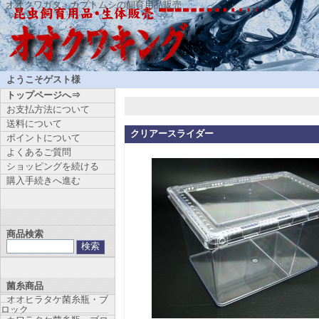
オオクワガタ・カブトムシの飼育用品販売
ようこそゲスト様
トップページへ⇒
お支払方法について
送料について
クリアースライダー
ポイントについて
よくあるご質問
ショッピングを続ける
購入手続きへ進む
商品検索
菌糸商品
オオヒラタケ菌糸瓶・ブ
ロック