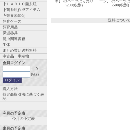
準】 のパーツばら売り
ージ】 のパーツ
┣ＬＡＢＩＯ菌糸瓶
\200
(税別)
\500
(税別)
┣菌糸瓶作成アイテム
┗栄養添加剤
送料につい
飼育ケース
飼育用品
保温器具
昆虫関連書籍
生体
まとめ買い送料無料
中古品・半端物
会員ログイン
ＩＤ
PASS
購入方法
特定商取引法に基づく表
記
今月の予定表
今月の予定表
来月の予定表