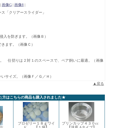
|
画像G
|
画像8
|
ース「クリアースライダー」
の侵入を防ぎます。（画像Ｂ）
できます。（画像Ｃ）
理。 仕切りは２対１のスペースで、ペア飼いに最適。（画像
いいサイズ。（画像Ｆ／Ｇ／Ｈ）
▲戻る
た方はこちらの商品も購入されました★
プロゼリー１８ｇワイ
プリンカップ４３０cc
ド 【１袋】
【浅底 Aタイプ】
ケ