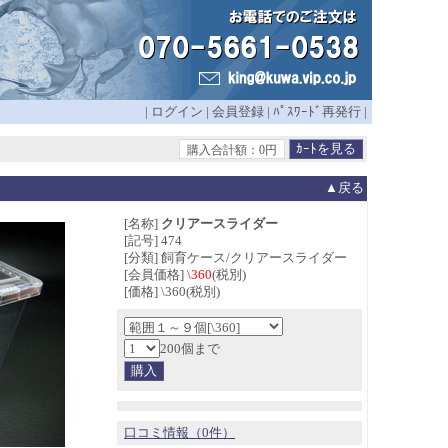
|
ログイン
|
会員登録
|
ﾊﾟｽﾜｰﾄﾞ再発行
|
購入合計額：0円
▲戻る
[名称]
クリアースライダー
[記号] 474
[分類] 飼育ケース/クリアースライダー
[会員価格]
\360
(税別)
[価格] \360(税別)
200個まで
口コミ情報（0件）