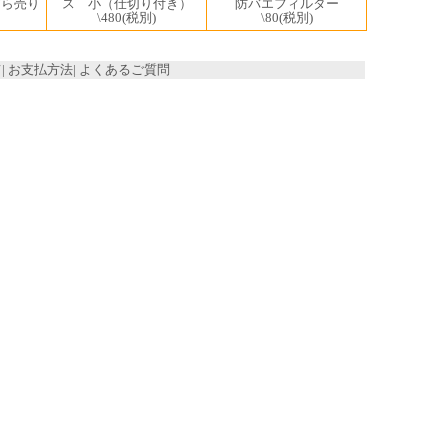
ばら売り
ス 小（仕切り付き）
防バエフィルター
\480
(税別)
\80
(税別)
て
|
お支払方法
|
よくあるご質問