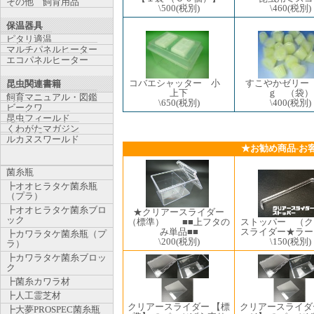
その他 飼育用品
\500
(税別)
\460
(税別)
保温器具
ピタリ適温
マルチパネルヒーター
エコパネルヒーター
コバエシャッター 小
すこやかゼリー
昆虫関連書籍
上下
ｇ （袋）
飼育マニュアル・図鑑
\650
(税別)
\400
(税別)
ビークワ
昆虫フィールド
くわがたマガジン
ルカヌスワールド
★お勧め商品-お
菌糸瓶
┣オオヒラタケ菌糸瓶
（プラ）
┣オオヒラタケ菌糸ブロ
★クリアースライダー
ック
（標準） ■■上フタの
ストッパー （ク
み単品■■
スライダー★ラー
┣カワラタケ菌糸瓶（プ
\200
(税別)
\150
(税別)
ラ）
┣カワラタケ菌糸ブロッ
ク
┣菌糸カワラ材
┣人工霊芝材
クリアースライダー 【標
クリアースライダ
┣大夢PROSPEC菌糸瓶