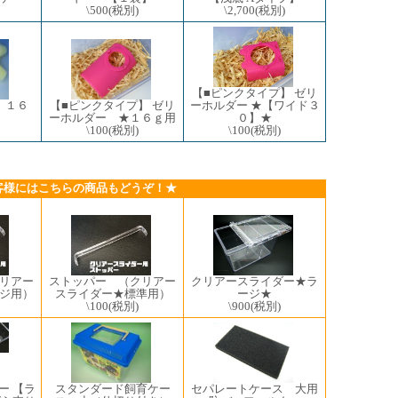
\500
(税別)
\2,700
(税別)
【■ピンクタイプ】 ゼリ
 １６
【■ピンクタイプ】 ゼリ
ーホルダー ★【ワイド３
ーホルダー ★１６ｇ用
０】★
\100
(税別)
\100
(税別)
客様にはこちらの商品もどうぞ！★
リアー
ストッパー （クリアー
クリアースライダー★ラ
ジ用）
スライダー★標準用）
ージ★
\100
(税別)
\900
(税別)
ー 【ラ
スタンダード飼育ケー
セパレートケース 大用