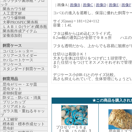
カワラタケ菌糸瓶・ブロ
ック
| 画像A |
画像B
|
画像C
|
画像D
|
画像E
|
画像F
菌糸カワラ材
コバエの進入を遮断し、保湿に優れた飼育ケ
人工霊芝材
カワラ爆卵棒
サイズ(mm) = 181×124×112
大夢PROSPEC菌糸瓶
容量：1.4L
ＬＡＢＩＯ(ラビオ)菌糸瓶
菌糸瓶作成アイテム
フタは横からはめ込むスライド式。
栄養添加剤
0.2㎜幅の通気口が全部で９８ヵ所 ハエ
飼育ケース
フタも透明だから、上からでも容易に観察が
コバエシャッター
仕切りは着脱ＯＫ！
クリアースライダー
大きな生体は仕切りをつけずに１頭管理で。
セパレートケース
また仕切りをつけてオスメスそれぞれで管
デジケース
Ｄ）
スタンダード飼育ケース
デジケース小(HR-1)とのサイズ比較。
飼育用品
高さも抑えられていて、生体管理にちょうど
昆虫ゼリー・エサ皿
昆虫マット
産卵飼育材
防ダニ・防バエ・消臭
★この商品を購入され
プリンカップ
クリアボトル
ガラス瓶・重ねるキャッ
プ
人工蛹室
標本箱・標本作成セット
プロゼリー１６ｇ
昆虫針
【１袋 （５０個）】
昆虫用ミズゴ