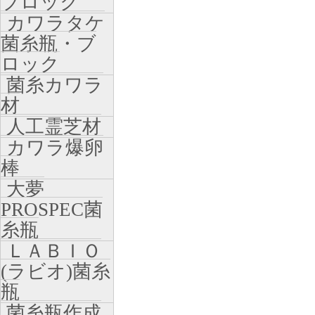
ブロック
カワラタケ
菌糸瓶・ブ
ロック
菌糸カワラ
材
人工霊芝材
カワラ爆卵
棒
大夢
PROSPEC菌
糸瓶
ＬＡＢＩＯ
(ラビオ)菌糸
瓶
菌糸瓶作成