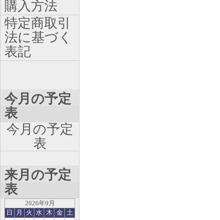
購入方法
特定商取引
法に基づく
表記
今月の予定
表
今月の予定
表
来月の予定
表
2026年9月
日
月
火
水
木
金
土