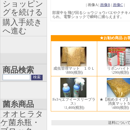
ショッピン
| 画像A |
画像B
|
画像C
|
グを続ける
部屋中を飛び回るショウジョウバエやクチキ
られ、電撃ショックで瞬時に捕らえます。
購入手続き
へ進む
★お勧め商品-お
商品検索
成虫管理マット １０Ｌ
リボンハイト
\880
(税別)
\290
(税別)
Fe3+(エフイースリープラ
★【粗めタイプ】
菌糸商品
ス）
消臭マット５
\1,460
(税別)
\480
(税別)
オオヒラタ
ケ菌糸瓶・
送料につい