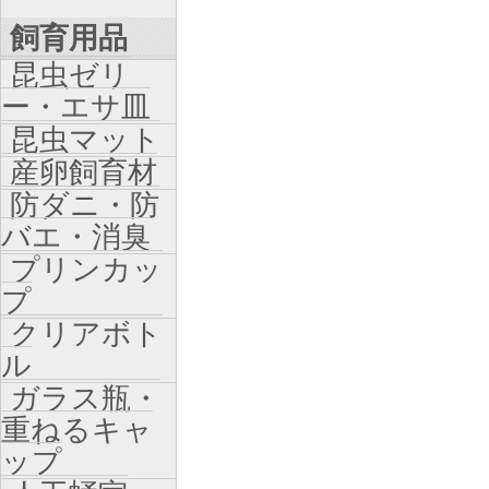
飼育用品
昆虫ゼリ
ー・エサ皿
昆虫マット
産卵飼育材
防ダニ・防
バエ・消臭
プリンカッ
プ
クリアボト
ル
ガラス瓶・
重ねるキャ
ップ