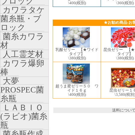
ブロック
\400
(税別)
\360
(税別)
カワラタケ
菌糸瓶・ブ
★お勧め商品-お
ロック
菌糸カワラ
材
乳酸ゼリー 【★ワイド
昆虫ゼリー 【★
人工霊芝材
タイプ】
タイプ】
\380
(税別)
\380
(税別)
カワラ爆卵
棒
大夢
超うま蜜ゼリー５０ ワ
PROSPEC菌
昆虫ゼリー１
イド１６ｇ
\3,580
(税別
\400
(税別)
糸瓶
ＬＡＢＩＯ
送料につい
(ラビオ)菌糸
瓶
菌糸瓶作成