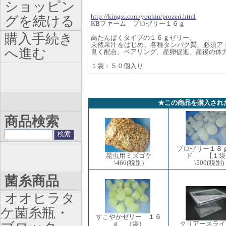
ショッピン
http://kingss.com/youhin/prozeri.html
グを続ける
KBファーム プロゼリー１６ｇ
購入手続き
高たんぱくタイプの１６ｇゼリー。
天然果汁をはじめ、各種タンパク質、必須ア
へ進む
良く配合。ペアリング、産卵促進、産後の体
１袋：５０個入り
★この商品を購入され
商品検索
プロゼリー１８
ド 【１袋
昆虫用ミズゴケ
\500
(税別)
\460
(税別)
菌糸商品
オオヒラタ
ケ菌糸瓶・
すこやかゼリー １６
ｇ （袋）
クリアースライ