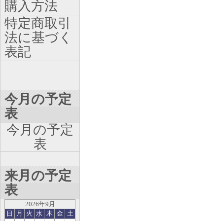
購入方法
特定商取引
法に基づく
表記
今月の予定
表
今月の予定
表
来月の予定
表
2026年9月
日
月
火
水
木
金
土