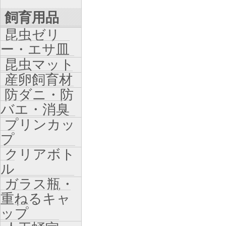
飼育用品
昆虫ゼリ
ー・エサ皿
昆虫マット
産卵飼育材
防ダニ・防
バエ・消臭
プリンカッ
プ
クリアボト
ル
ガラス瓶・
重ねるキャ
ップ